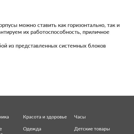
рпусы можно ставить как горизонтально, так и
антируем их работоспособность, приличное
бой из представленных системных блоков
ника
Красота и здоровье
Часы
е
Одежда
Детские товары
ие