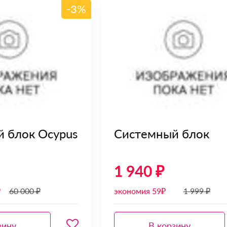
-3%
 блок Ocypus
Системный блок
1 940 ₽
₽
60 000 ₽
экономия 59₽
1 999 ₽
зину
В корзину