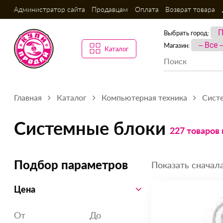
Администратор сайта
Продавцам
Оплата
Возврат товара
Выбрать город:
Магазин:
Каталог
Главная
Каталог
Компьютерная техника
Сист
Системные блоки
227 товаров
Показать сначала
Подбор параметров
Цена
От
До