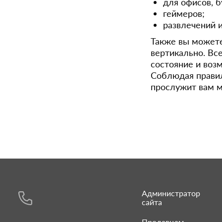
для офисов, б
геймеров;
развлечений 
Также вы можете
вертикально. Вс
состояние и воз
Соблюдая правил
прослужит вам м
Администратор
сайта
Продавцам