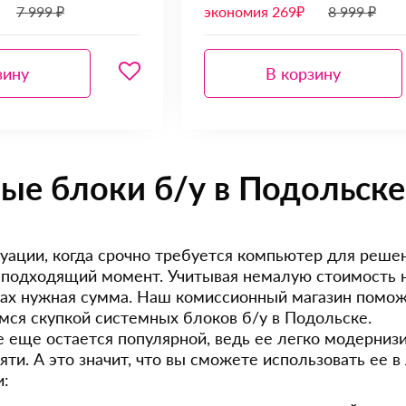
7 999 ₽
экономия 269₽
8 999 ₽
зину
В корзину
ые блоки б/у в Подольске
туации, когда срочно требуется компьютер для реше
еподходящий момент. Учитывая немалую стоимость но
уках нужная сумма. Наш комиссионный магазин помож
мся скупкой системных блоков б/у в Подольске.
се еще остается популярной, ведь ее легко модерниз
яти. А это значит, что вы сможете использовать ее 
и: