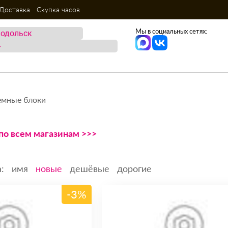
Доставка
Скупка часов
Мы в социальных сетях:
емные блоки
 по всем магазинам >>>
:
имя
новые
дешёвые
дорогие
-3%