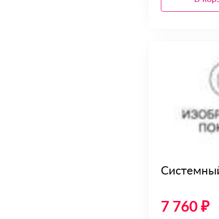
Системны
7 760 ₽