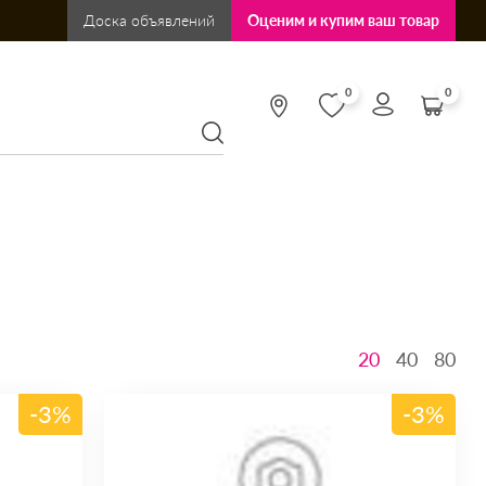
Доска объявлений
Оценим и купим ваш товар
0
0
20
40
80
-3%
-3%