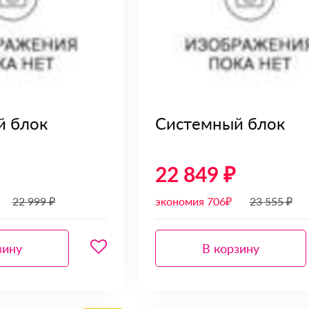
й блок
Системный блок
22 849 ₽
22 999 ₽
экономия 706₽
23 555 ₽
зину
В корзину