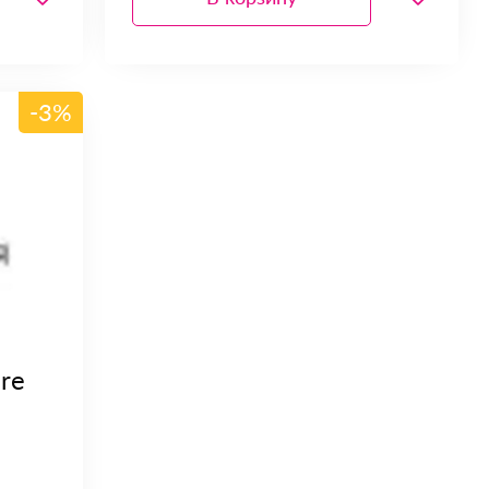
-3%
re