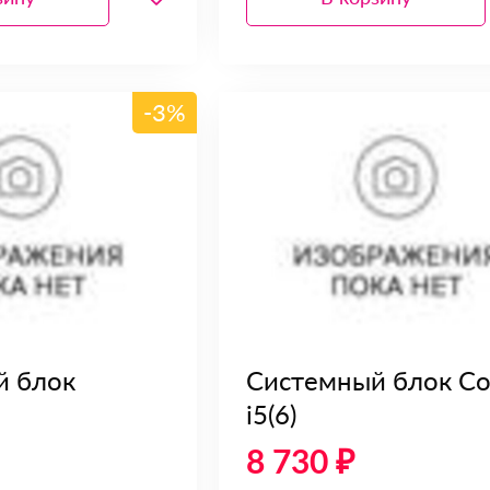
-3%
й блок
Системный блок Co
i5(6)
8 730 ₽