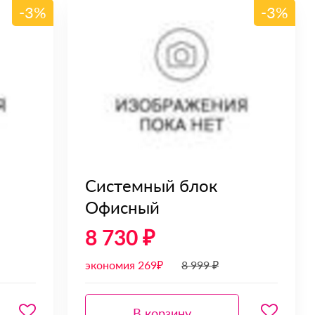
-3%
-3%
Системный блок
Офисный
8 730 ₽
экономия 269₽
8 999 ₽
В корзину