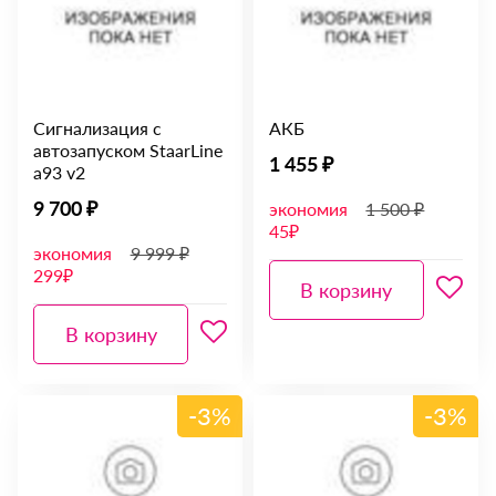
Сигнализация с
АКБ
автозапуском StaarLine
1 455 ₽
a93 v2
9 700 ₽
экономия
1 500 ₽
45₽
экономия
9 999 ₽
299₽
В корзину
В корзину
-3%
-3%