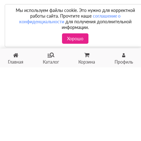
Мы используем файлы cookie. Это нужно для корректной
работы сайта. Прочтите наше
соглашение о
конфиденциальности
для получения дополнительной
информации.
Хорошо
Хотите продать товар?
Главная
Каталог
Корзина
Профиль
Оцените товар по фото
онлайн в течение 10 минут
Загрузить фото